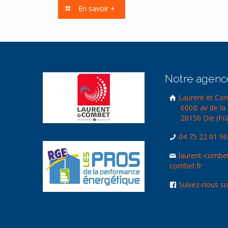
En savoir +
Notre agenc
Laurent et Co
600B av de la 
26150 Die (Fr
04 75 22 01 90
laurent-combe
combet.fr
Suivez-nous s