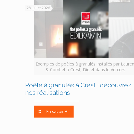
28 juillet 2026
Exemples de poêles à granulés installés par Lauren
& Combet à Crest, Die et dans le Vercors.
Poêle à granulés à Crest : découvrez
nos réalisations
En savoir +