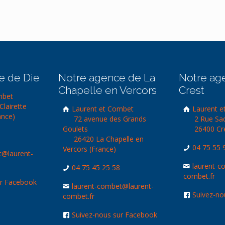
e de Die
Notre agence de La
Notre ag
Chapelle en Vercors
Crest
mbet
Clairette
Laurent et Combet
Laurent e
ance)
72 avenue des Grands
2 Rue Sa
Goulets
26400 Cre
26420 La Chapelle en
04 75 55 
Vercors (France)
t@laurent-
laurent-c
04 75 45 25 58
combet.fr
ur Facebook
laurent-combet@laurent-
Suivez-no
combet.fr
Suivez-nous sur Facebook