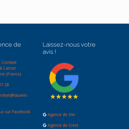
ence de
Laissez-nous votre
avis !
t Combet
di Carnot
st (France)
97 28
ombet@laurent-
us sur Facebook
Agence de Die
Agence de Crest