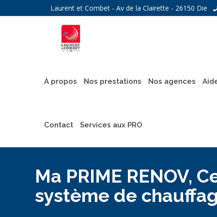
Laurent et Combet - Av de la Clairette - 26150 Die
À propos
Nos prestations
Nos agences
Aid
Contact
Services aux PRO
Ma PRIME RENOV, Cert
système de chauffage