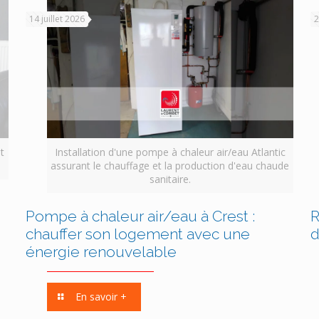
14 juillet 2026
2
t
Installation d'une pompe à chaleur air/eau Atlantic
assurant le chauffage et la production d'eau chaude
sanitaire.
Pompe à chaleur air/eau à Crest :
R
chauffer son logement avec une
d
énergie renouvelable
En savoir +