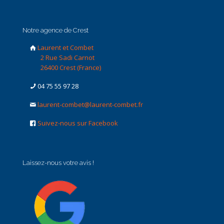
Notre agence de Crest
Laurent et Combet
2 Rue Sadi Carnot
26400 Crest (France)
04 75 55 97 28
laurent-combet@laurent-combet.fr
Suivez-nous sur Facebook
Laissez-nous votre avis !