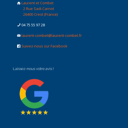
Laurent et Combet
2 Rue Sadi Carnot
26400 Crest (France)
04 75 55 97 28
laurent-combet@laurent-combet.fr
Suivez-nous sur Facebook
Laissez-nous votre avis !