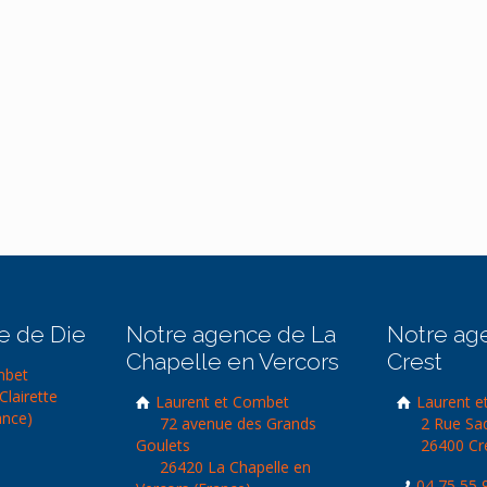
e de Die
Notre agence de La
Notre ag
Chapelle en Vercors
Crest
mbet
Clairette
Laurent et Combet
Laurent e
ance)
72 avenue des Grands
2 Rue Sa
Goulets
26400 Cre
26420 La Chapelle en
04 75 55 