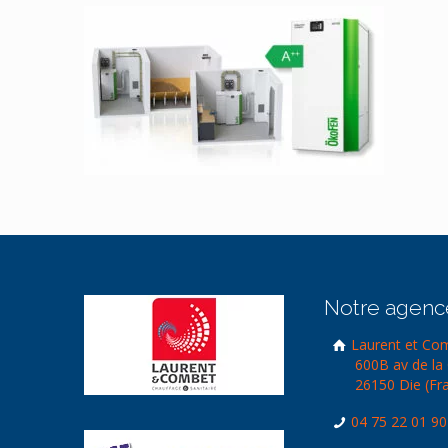
Notre agenc
Laurent et Co
600B av de la 
26150 Die (Fr
04 75 22 01 90