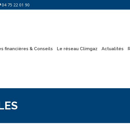
04 75 22 01 90
es financières & Conseils
Le réseau Climgaz
Actualités
LES