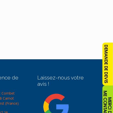
ence de
Laissez-nous votre
avis !
t Combet
di Carnot
st (France)
97 28