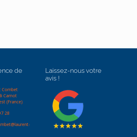
ence de
Laissez-nous votre
avis !
t Combet
di Carnot
st (France)
97 28
ombet@laurent-