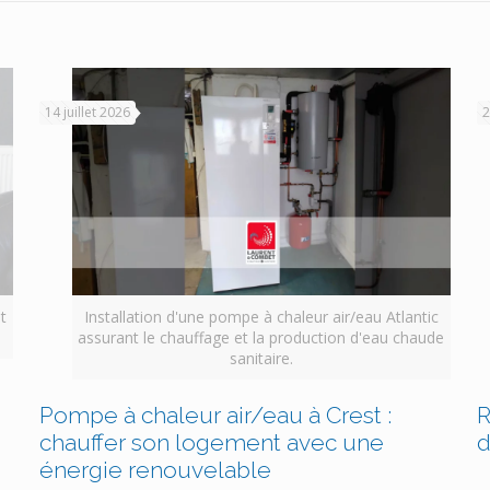
14 juillet 2026
2
t
Installation d'une pompe à chaleur air/eau Atlantic
assurant le chauffage et la production d'eau chaude
sanitaire.
Pompe à chaleur air/eau à Crest :
R
chauffer son logement avec une
d
énergie renouvelable