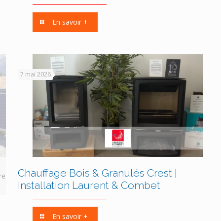
En savoir +
7 mai 2026
Chauffage Bois & Granulés Crest |
re
Installation Laurent & Combet
En savoir +