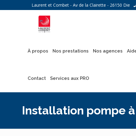
Laurent et Combet - Av de la Clairette - 26150 Die
À propos
Nos prestations
Nos agences
Aid
Contact
Services aux PRO
Installation pompe à 