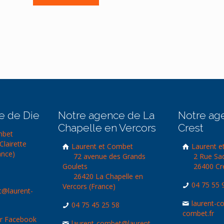
e de Die
Notre agence de La
Notre ag
Chapelle en Vercors
Crest
mbet
Clairette
Laurent et Combet
Laurent e
ance)
72 avenue des Grands
2 Rue Sa
Goulets
26400 Cre
26420 La Chapelle en
04 75 55 
Vercors (France)
t@laurent-
laurent-c
04 75 45 25 58
combet.fr
ur Facebook
laurent-combet@laurent-