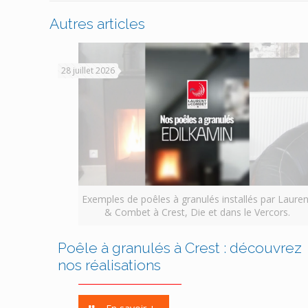
Autres articles
28 juillet 2026
Exemples de poêles à granulés installés par Lauren
& Combet à Crest, Die et dans le Vercors.
Poêle à granulés à Crest : découvrez
nos réalisations