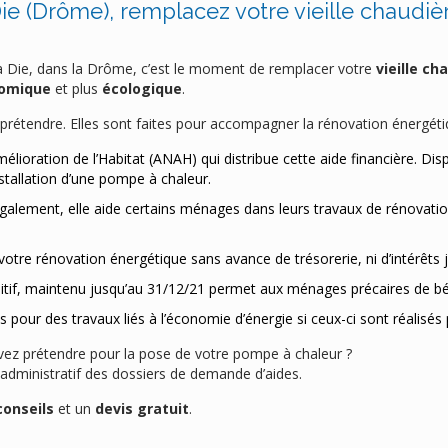
ie (Drôme), remplacez votre vieille chaudiè
z à Die, dans la Drôme, c’est le moment de remplacer votre
vieille ch
omique
et plus
écologique
.
prétendre. Elles sont faites pour accompagner la rénovation énergéti
mélioration de l’Habitat (ANAH) qui distribue cette aide financière. Dis
nstallation d’une pompe à chaleur.
galement, elle aide certains ménages dans leurs travaux de rénovat
 votre rénovation énergétique sans avance de trésorerie, ni d’intérêts 
itif, maintenu jusqu’au 31/12/21 permet aux ménages précaires de bén
s pour des travaux liés à l’économie d’énergie si ceux-ci sont réalisé
vez prétendre pour la pose de votre pompe à chaleur ?
ministratif des dossiers de demande d’aides.
conseils
et un
devis gratuit
.