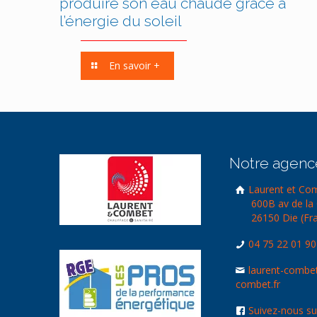
produire son eau chaude grâce à
l’énergie du soleil
En savoir +
Notre agenc
Laurent et Co
600B av de la 
26150 Die (Fr
04 75 22 01 90
laurent-combe
combet.fr
Suivez-nous s