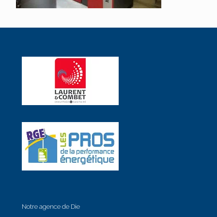
Notre agence de Die