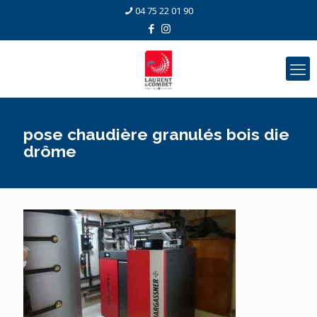
04 75 22 01 90
pose chaudière granulés bois die
drôme