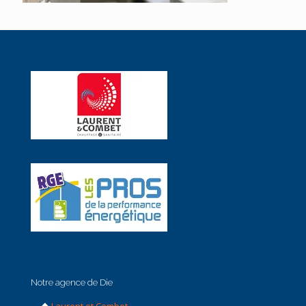
Notre agence de Die