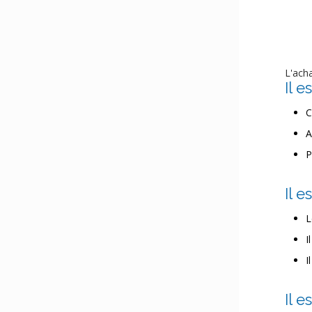
L'ach
Il e
C
A
P
Il 
L
I
I
Il e