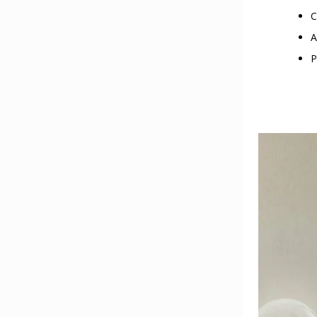
C
A
P