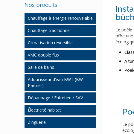
Nos produits
Insta
bûc
Chauffage à énergie renouvelable
Pompe à chaleur
Le poêle 
Chauffage traditionnel
offre une
Chauffage bois granulés
Chauffage gaz et fioul
écologique
Climatisation réversible
Poêle à bois bûches
Régulation chauffage
Clas
VMC double flux
Poêle bois à granulés
A tu
Salle de bains
Pompe à chaleur système
Poêl
gainable
Salle de bains clé en main
Adoucisseur d’eau BWT (BWT
Chauffe-eau
Partner)
Kinemagic
thermodynamique
Dépannage / Entretien / SAV
Mobilier
Chauffage solaire
Cabine de douche
Chauffage
Électricité habitat
Po
Chauffe-eau solaire CESI
Accessibilité / Handicap
Plomberie / Sanitaire
Zinguerie
Le poê
écolog