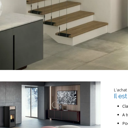
L'achat
Il es
Cl
A 
Po