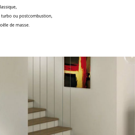
lassique,
 turbo ou postcombustion,
oêle de masse.