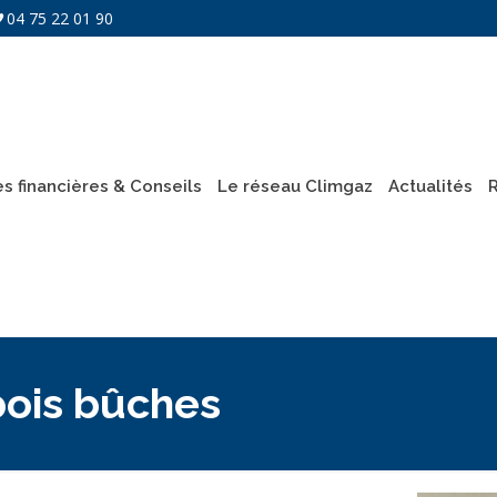
04 75 22 01 90
es financières & Conseils
Le réseau Climgaz
Actualités
 bois bûches