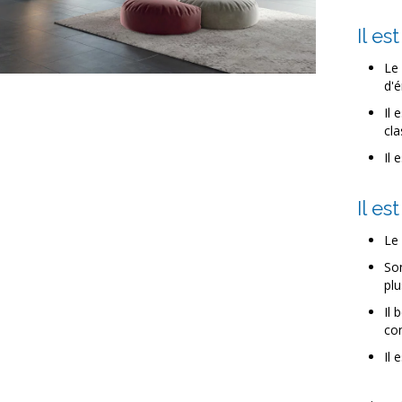
Il e
Le 
d'é
Il 
cla
Il 
Il es
Le 
Son
plu
Il 
co
Il 