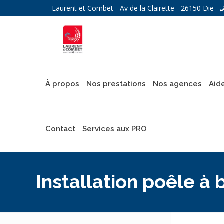
Laurent et Combet - Av de la Clairette - 26150 Die
À propos
Nos prestations
Nos agences
Aid
Contact
Services aux PRO
Installation poêle à