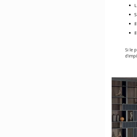
L
S
I
I
Si le
d'imp